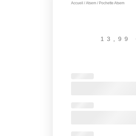
Accueil
/
Atsem
/ Pochette Atsem
13,99
quantité
de
Pochette
Atsem