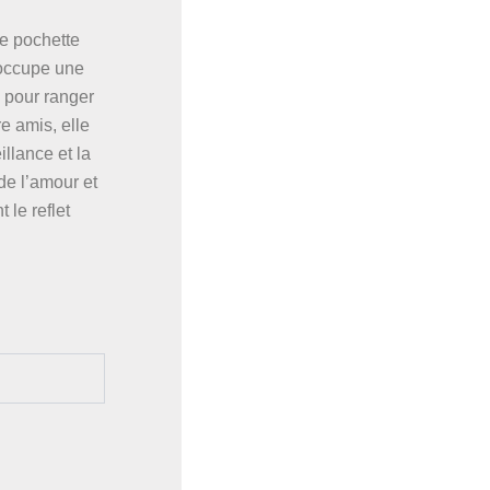
te pochette
 occupe une
 pour ranger
e amis, elle
illance et la
de l’amour et
 le reflet