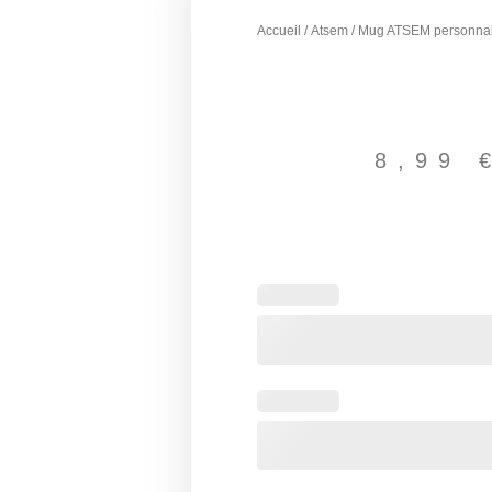
Accueil
/
Atsem
/ Mug ATSEM personnal
8,99
quantité
de
Mug
ATSEM
personnalisé