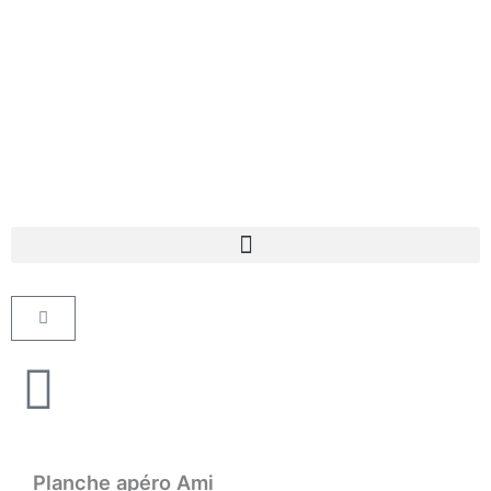
Aller
au
contenu
Panier
Planche apéro Ami