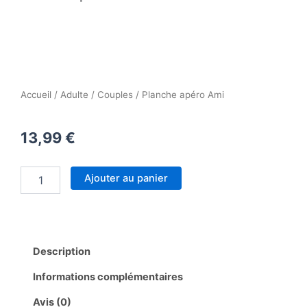
Accueil
/
Adulte
/
Couples
/ Planche apéro Ami
13,99
€
quantité
Ajouter au panier
de
Planche
apéro
Ami
Description
Informations complémentaires
Avis (0)