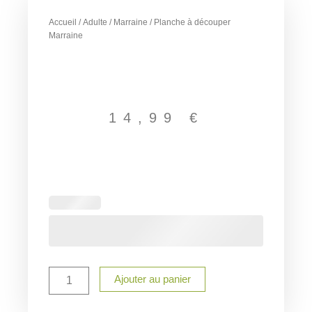
Accueil
/
Adulte
/
Marraine
/ Planche à découper
Marraine
14,99
€
quantité
de
Planche
à
découper
Marraine
Ajouter au panier