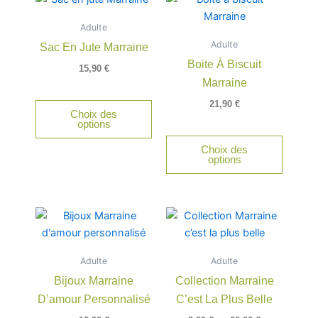
Adulte
Adulte
Sac En Jute Marraine
Boite À Biscuit
15,90
€
Marraine
21,90
€
Choix des
options
Choix des
options
Plage
Ce
Ce
de
produit
produit
prix :
a
a
9,99 €
Adulte
Adulte
à
plusieurs
plusieu
20,00 €
Bijoux Marraine
Collection Marraine
variations.
variatio
D’amour Personnalisé
C’est La Plus Belle
Les
Les
options
option