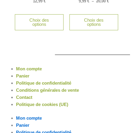
12,99
€
9,99
€
–
20,00
€
peuvent
peuven
être
être
Choix des
Choix des
choisies
choisie
options
options
sur
sur
la
la
page
page
du
du
produit
produit
Mon compte
Panier
Politique de confidentialité
Conditions générales de vente
Contact
Politique de cookies (UE)
Mon compte
Panier
Politique de confidentialité