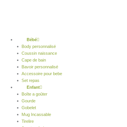
Aller
au
contenu
Bébé
Body personnalisé
Coussin naissance
Cape de bain
Bavoir personnalisé
Accessoire pour bebe
Set repas
Enfant
Boîte a goûter
Gourde
Gobelet
Mug Incassable
Tirelire