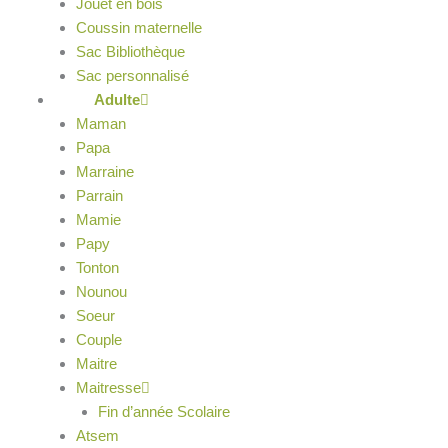
Jouet en bois
Coussin maternelle
Sac Bibliothèque
Sac personnalisé
Adulte
Maman
Papa
Marraine
Parrain
Mamie
Papy
Tonton
Nounou
Soeur
Couple
Maitre
Maitresse
Fin d’année Scolaire
Atsem