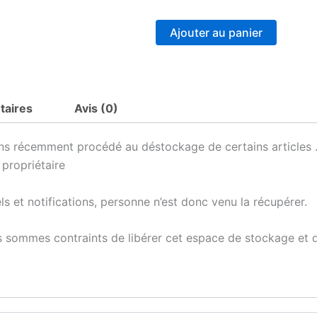
de
Planche
à
Ajouter au panier
découper
Destockage
taires
Avis (0)
s récemment procédé au déstockage de certains articles .
 propriétaire
 et notifications, personne n’est donc venu la récupérer.
 sommes contraints de libérer cet espace de stockage et d