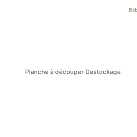
Aller
Bé
au
contenu
Planche à découper Destockage