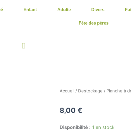
bé
Enfant
Adulte
Divers
Fu
Fête des pères
Panier
Accueil
/
Destockage
/ Planche à 
8,00
€
quantité
Disponibilité :
1 en stock