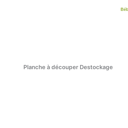
Aller
Bé
au
contenu
Planche à découper Destockage