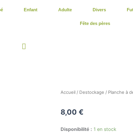
bé
Enfant
Adulte
Divers
Fu
Fête des pères
Panier
Accueil
/
Destockage
/ Planche à 
8,00
€
quantité
Disponibilité :
1 en stock