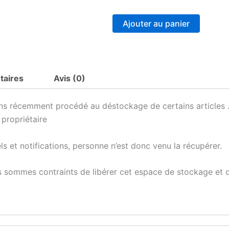
de
Planche
à
Ajouter au panier
découper
Destockage
taires
Avis (0)
s récemment procédé au déstockage de certains articles .
 propriétaire
 et notifications, personne n’est donc venu la récupérer.
 sommes contraints de libérer cet espace de stockage et d