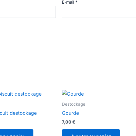
E-mail
*
Destockage
scuit destockage
Gourde
7,00
€