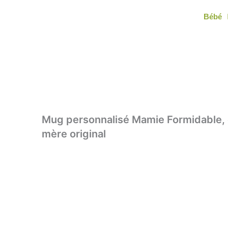
Aller
Bébé
au
contenu
Mug personnalisé Mamie Formidable,
mère original