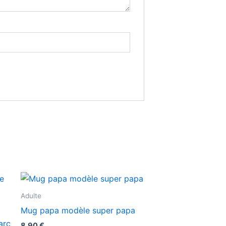
Adulte
Mug papa modèle super papa
arc
8,90
€