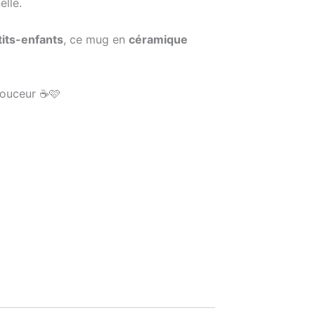
elle.
its-enfants
, ce mug en
céramique
douceur ☕🩷