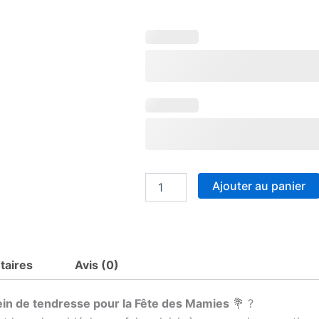
quantité
de
Mug
personnalisé
Mamie
Formidable,
cadeau
fête
des
mamies,
mug
mamie
Ajouter au panier
personnalisé
prénoms,
cadeau
grand
mère
taires
Avis (0)
original
ein de tendresse pour la Fête des Mamies
💐 ?