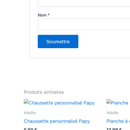
Nom
*
Produits similaires
Ce
produit
Adulte
Adulte
a
Chaussette personnalisé Papy
Planche à 
plusieurs
5,90
€
13,99
€