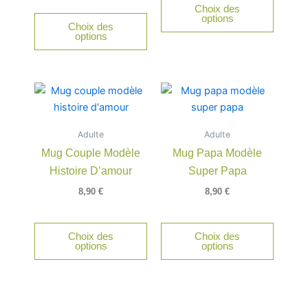
Choix des
options
Choix des
options
Ce
produit
a
Adulte
Adulte
plusieurs
Mug Couple Modèle
Mug Papa Modèle
variations.
Histoire D’amour
Super Papa
Les
options
8,90
€
8,90
€
peuvent
être
Choix des
Choix des
choisies
options
options
sur
la
page
du