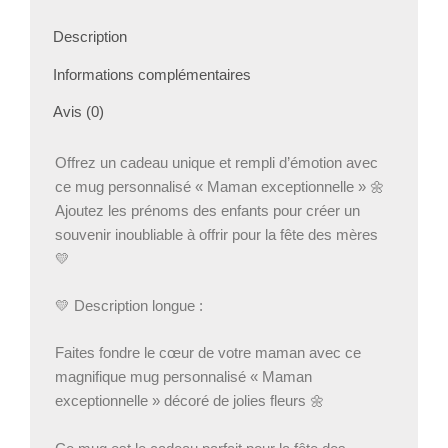
avec
prénoms
Description
–
Tasse
Informations complémentaires
maman
Avis (0)
fleurs
–
Idée
Offrez un cadeau unique et rempli d’émotion avec
cadeau
ce mug personnalisé « Maman exceptionnelle » 🌼
maman
Ajoutez les prénoms des enfants pour créer un
souvenir inoubliable à offrir pour la fête des mères
💛
💛 Description longue :
Faites fondre le cœur de votre maman avec ce
magnifique mug personnalisé « Maman
exceptionnelle » décoré de jolies fleurs 🌼