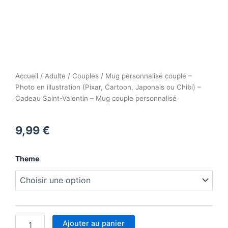
Accueil
/
Adulte
/
Couples
/ Mug personnalisé couple –
Photo en illustration (Pixar, Cartoon, Japonais ou Chibi) –
Cadeau Saint-Valentin – Mug couple personnalisé
9,99
€
quantité
Theme
de
Mug
personnalisé
couple
–
Photo
Ajouter au panier
en