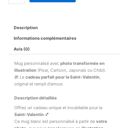
illustration
(Pixar,
Cartoon,
Japonais
Description
ou
Chibi)
Informations complémentaires
–
Cadeau
Avis (0)
Saint-
Valentin
–
Mug personnalisé avec
photo transformée en
Mug
illustration
(Pixar, Cartoon, Japonais ou Chibi).
couple
🎁 Le
cadeau parfait pour la Saint-Valentin
,
personnalisé
original et rempli d’amour.
Description détaillée
Offrez un cadeau unique et inoubliable pour la
Saint-Valentin
💕
Ce mug blanc est personnalisé à partir de
votre