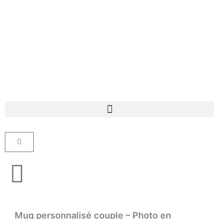
Aller
au
contenu
Panier
Mug personnalisé couple – Photo en