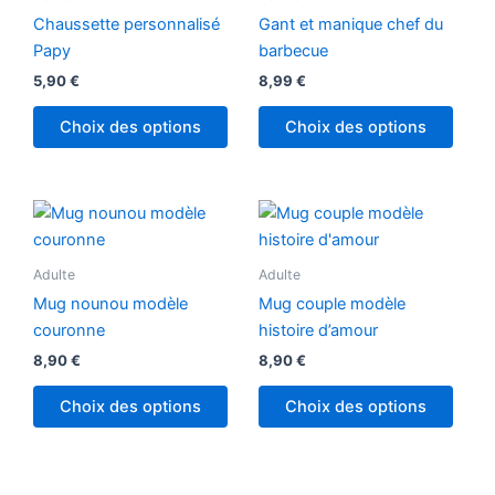
plusieurs
Chaussette personnalisé
Gant et manique chef du
variations.
Papy
barbecue
Les
5,90
€
8,99
€
options
peuvent
Choix des options
Choix des options
être
choisies
sur
Ce
la
produ
page
a
Adulte
Adulte
du
plusi
produit
Mug nounou modèle
Mug couple modèle
variat
couronne
histoire d’amour
Les
8,90
€
8,90
€
optio
peuv
Choix des options
Choix des options
être
chois
sur