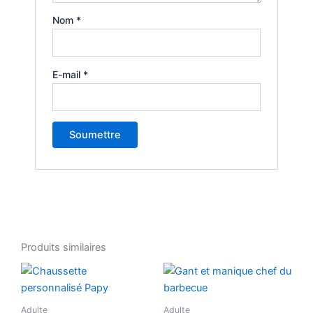
Nom
*
E-mail
*
Produits similaires
Ce
produit
a
Adulte
Adulte