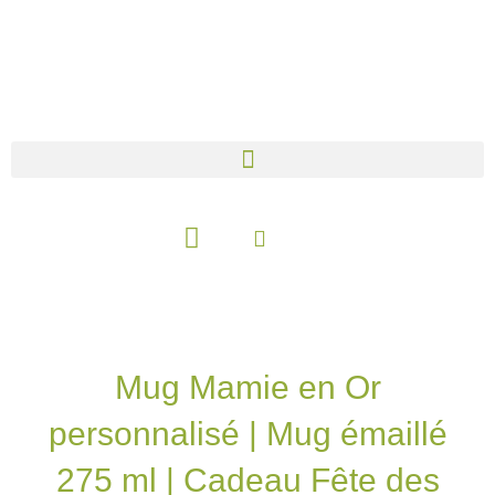
Aller
au
contenu
Panier
Mug Mamie en Or
personnalisé | Mug émaillé
275 ml | Cadeau Fête des