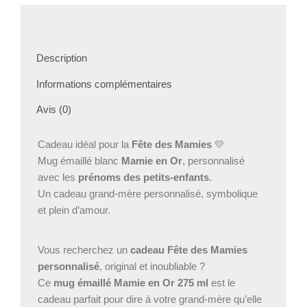
Mamies
|
Tasse
mamie
Description
avec
prénoms
Informations complémentaires
|
Cadeau
Avis (0)
grand-
mère
original
Cadeau idéal pour la
Fête des Mamies
💛
Mug émaillé blanc
Mamie en Or
, personnalisé
avec les
prénoms des petits-enfants
.
Un cadeau grand-mère personnalisé, symbolique
et plein d’amour.
Vous recherchez un
cadeau Fête des Mamies
personnalisé
, original et inoubliable ?
Ce
mug émaillé Mamie en Or 275 ml
est le
cadeau parfait pour dire à votre grand-mère qu’elle