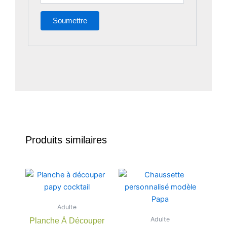
Produits similaires
Ce
produit
a
Adulte
plusieu
Adulte
Planche À Découper
variatio