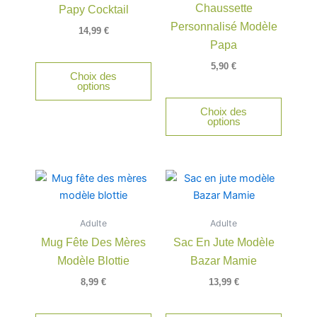
Chaussette
Papy Cocktail
Les
Personnalisé Modèle
option
14,99
€
peuven
Papa
être
5,90
€
Choix des
choisie
options
sur
Choix des
la
options
page
du
produit
Adulte
Adulte
Mug Fête Des Mères
Sac En Jute Modèle
Modèle Blottie
Bazar Mamie
8,99
€
13,99
€