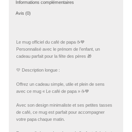
Tasse
Informations complémentaires
papa
Avis (0)
avec
prénom
enfant
–
Mug
Le mug officiel du café de papa ☕💙
café
Personnalisé avec le prénom de l’enfant, un
papa
cadeau parfait pour la fête des pères 🎁
💛 Description longue :
Offrez un cadeau simple, utile et plein de sens
avec ce mug « Le café de papa » ☕💙
Avec son design minimaliste et ses petites tasses
de café, ce mug est parfait pour accompagner
votre papa chaque matin.