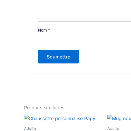
Nom
*
Produits similaires
Ce
produit
Adulte
Adulte