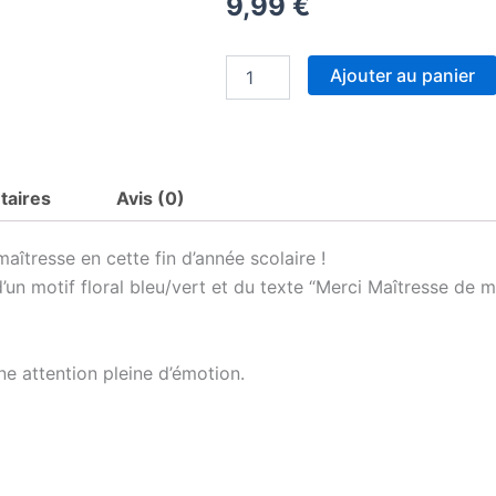
9,99
€
quantité
Ajouter au panier
de
Mug
latte
“Merci
Maîtresse
taires
Avis (0)
de
m’avoir
tant
aîtresse en cette fin d’année scolaire !
appris”
un motif floral bleu/vert et du texte “Merci Maîtresse de m’
–
Cadeau
fin
d’année-
ne attention pleine d’émotion.
Motif
fleur
bleu
–
Prénom
&