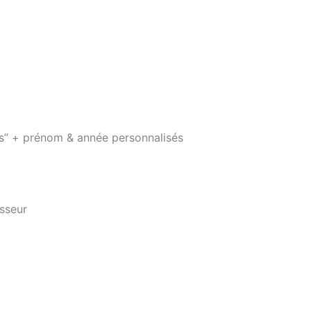
année
personnalisés
–
Tasse
350
ml
ris” + prénom & année personnalisés
sseur