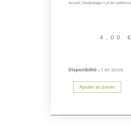
Accueil
/
Destockage
/ Lot de cuillière 
4,00
quantité
Disponibilité :
1 en stock
de
Lot
de
Ajouter au panier
cuillière
papy