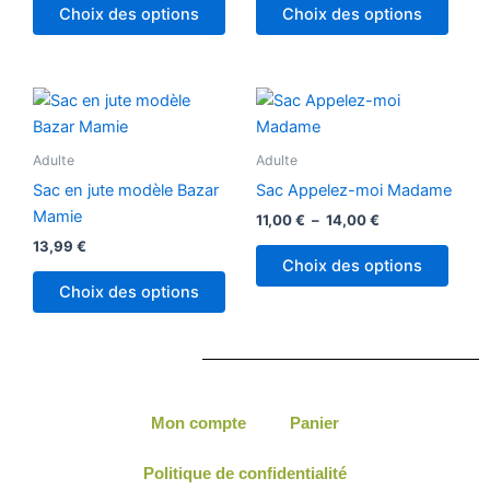
peuv
Choix des options
Choix des options
être
chois
sur
Plage
Ce
la
de
produ
prix :
page
11,00 €
a
Adulte
Adulte
du
à
plusi
14,00 €
produ
Sac en jute modèle Bazar
Sac Appelez-moi Madame
variat
Mamie
11,00
€
–
14,00
€
Les
13,99
€
optio
Choix des options
peuv
Choix des options
être
chois
sur
la
page
Mon compte
Panier
du
produ
Politique de confidentialité