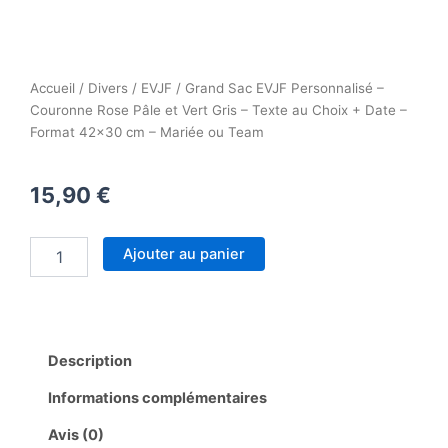
Accueil
/
Divers
/
EVJF
/ Grand Sac EVJF Personnalisé –
Couronne Rose Pâle et Vert Gris – Texte au Choix + Date –
Format 42×30 cm – Mariée ou Team
15,90
€
quantité
Ajouter au panier
de
Grand
Sac
EVJF
Personnalisé
Description
–
Couronne
Informations complémentaires
Rose
Pâle
Avis (0)
et