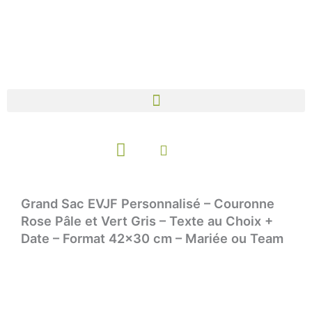
Aller
au
contenu
Panier
Grand Sac EVJF Personnalisé – Couronne
Rose Pâle et Vert Gris – Texte au Choix +
Date – Format 42×30 cm – Mariée ou Team