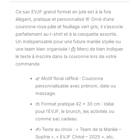
Vert
Ce sac EVJF grand format en jute est à la fois
Gris
–
élégant, pratique et personnalisé 🌸 Orné d’une
Texte
couronne rose pâle et feuillage vert gris, il s’associe
au
parfaitement au t-shirt et à la casquette assortis.
Choix
Un indispensable pour une future mariée stylée ou
+
une team bien organisée ! 📩 Merci de bien indiquer
Date
–
le texte à inscrire dans la couronne lors de votre
Format
commande.
42x30
cm
🌿 Motif floral raffiné : Couronne
–
personnalisable avec prénom, date ou
Mariée
ou
message.
Team
👜 Format pratique 42 x 30 cm : Idéal
pour l’EVJF, le brunch, les activités ou
comme sac cadeau.
✍️ Texte au choix : « Team de la Mariée –
Sophie », « EVJF Chloé – 2025 », etc.