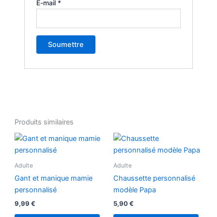
E-mail
*
Produits similaires
Ce
produ
a
Adulte
Adulte
plusi
Gant et manique mamie
Chaussette personnalisé
variat
personnalisé
modèle Papa
Les
9,99
€
5,90
€
optio