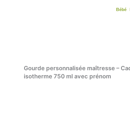
Aller
Bébé
au
contenu
Gourde personnalisée maîtresse – Cade
isotherme 750 ml avec prénom