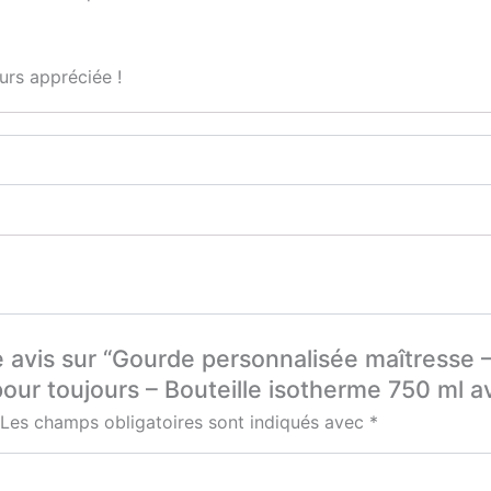
avec
prénom
urs appréciée !
re avis sur “Gourde personnalisée maîtresse 
 pour toujours – Bouteille isotherme 750 ml 
Les champs obligatoires sont indiqués avec
*