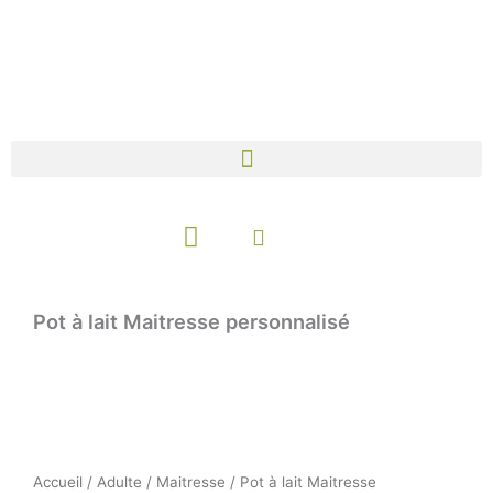
Aller
au
contenu
Panier
Pot à lait Maitresse personnalisé
Accueil
/
Adulte
/
Maitresse
/ Pot à lait Maitresse