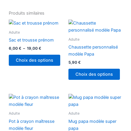
Produits similaires
Plage
Ce
Ce
de
produit
produ
prix :
Adulte
6,00 €
a
a
Adulte
Sac et trousse prénom
à
plusieurs
plusi
19,00 €
Chaussette personnalisé
6,00
€
–
19,00
€
variations.
variat
modèle Papa
Les
Les
Choix des options
5,90
€
options
optio
peuvent
peuv
Choix des options
être
être
choisies
chois
sur
sur
la
la
page
page
Adulte
Adulte
du
du
produit
produ
Pot à crayon maîtresse
Mug papa modèle super
modèle fleur
papa