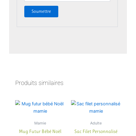
Produits similaires
Ce
produit
a
Mamie
Adulte
plusieur
Mug Futur Bébé Noël
Sac Filet Personnalisé
variatio