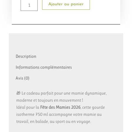
Mamie
Ajouter au panier
–
Cadeau
Fête
des
Mamies
2026
–
Super
Mamie
Description
Active
Informations complémentaires
–
Mamie
Avis (0)
Moderne
qui
Travaille
🎁 Le cadeau parfait pour une mamie dynamique,
–
moderne et toujours en mouvement !
Bouteille
Idéal pour la
Fête des Mamies 2026
, cette gourde
Inox
isotherme 750 ml accompagne votre mamie au
Personnalisée
Léopard
travail, en balade, au sport ou en voyage.