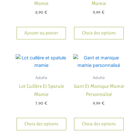
Mamie
Mamie
Les
options
8,90
€
9,99
€
peuven
être
Ajouter au panier
Choix des options
choisie
sur
la
page
du
produit
Adulte
Adulte
Lot Cuillère Et Spatule
Gant Et Manique Mamie
Mamie
Personnalisé
7,90
€
9,99
€
Choix des options
Choix des options