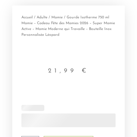
Accueil
/
Adulte
/
Mamie
/ Gourde Isotherme 750 ml
Mamie – Cadeau Fête des Mamies 2026 – Super Mamie
Active – Mamie Moderne qui Travaille – Bouteille Inox
Personnalisée Léopard
21,99
€
quantité
de
Gourde
Isotherme
750
ml