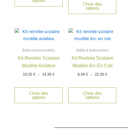
options
Choix des
sur
sur
options
la
la
page
page
du
du
Plage
Plage
Ce
Ce
produit
produit
de
de
produit
produit
prix :
prix :
a
a
10,50 €
8,99 €
Boîte à bons points
à
Boîte à bons points
à
plusieurs
plusieu
14,90 €
22,00 €
Kit Rentrée Scolaire
Kit Rentrée Scolaire
variations.
variatio
Modèle Aviateur
Modèle Arc En Ciel
Les
Les
options
option
10,50
€
–
14,90
€
8,99
€
–
22,00
€
peuvent
peuven
être
être
Choix des
Choix des
choisies
choisie
options
options
sur
sur
la
la
page
page
du
du
produit
produit