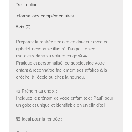
–
Description
Incassable
–
Informations complémentaires
Prénom
Avis (0)
au
choix
–
Préparez la rentrée scolaire en douceur avec ce
Bébé
gobelet incassable illustré d’un petit chien
Panda
malicieux dans sa voiture rouge 🐶🚗
Pratique et personnalisé, ce gobelet aide votre
enfant à reconnaître facilement ses affaires à la
crèche, à l’école ou chez la nounou.
🎨 Prénom au choix :
Indiquez le prénom de votre enfant (ex : Paul) pour
un gobelet unique et identifiable en un clin d’œil.
🎒 Idéal pour la rentrée :