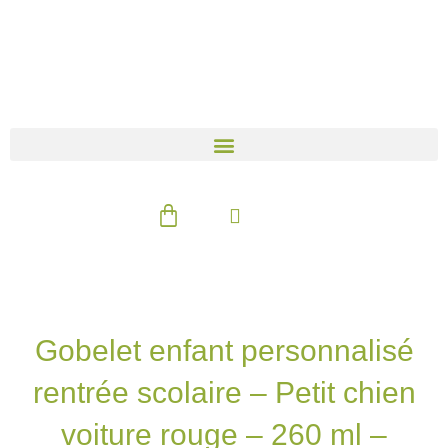
Aller
au
contenu
Panier
Gobelet enfant personnalisé
rentrée scolaire – Petit chien
voiture rouge – 260 ml –