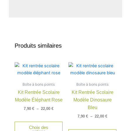
Produits similaires
Plage
Plage
Ce
Ce
de
de
produit
produit
prix :
prix :
a
a
7,90 €
7,90 €
Boîte à bons points
à
Boîte à bons points
à
plusieurs
plusieu
22,00 €
22,00 €
Kit Rentrée Scolaire
Kit Rentrée Scolaire
variations.
variatio
Modèle Éléphant Rose
Modèle Dinosaure
Les
Les
options
option
Bleu
7,90
€
–
22,00
€
peuvent
peuven
7,90
€
–
22,00
€
être
être
Choix des
choisies
choisie