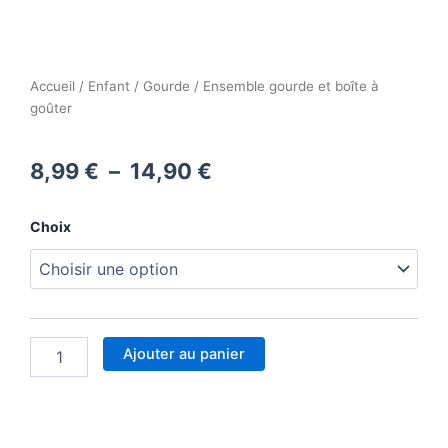
Accueil
/
Enfant
/
Gourde
/ Ensemble gourde et boîte à
goûter
Plage
8,99
€
–
14,90
€
de
quantité
Choix
prix :
de
Ensemble
8,99 €
gourde
et
à
boîte
à
14,90 €
Ajouter au panier
goûter