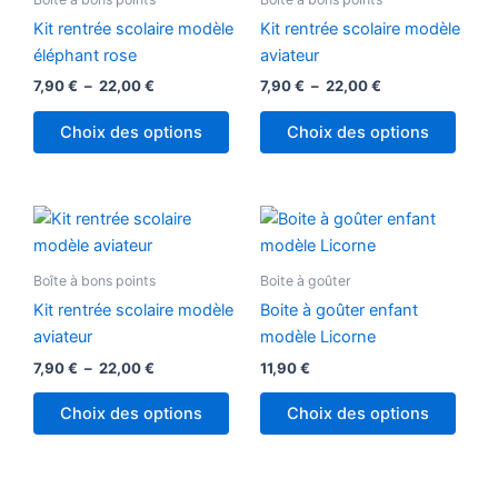
à
à
plusieurs
plusi
22,00 €
22,00 €
Kit rentrée scolaire modèle
Kit rentrée scolaire modèle
variations.
variat
éléphant rose
aviateur
Les
Les
7,90
€
–
22,00
€
7,90
€
–
22,00
€
options
optio
peuvent
peuv
Choix des options
Choix des options
être
être
choisies
chois
sur
sur
Plage
Ce
la
la
de
produit
prix :
page
page
7,90 €
a
Boîte à bons points
Boite à goûter
du
du
à
plusieurs
22,00 €
produit
produ
Kit rentrée scolaire modèle
Boite à goûter enfant
variations.
aviateur
modèle Licorne
Les
7,90
€
–
22,00
€
11,90
€
options
peuvent
Choix des options
Choix des options
être
choisies
sur