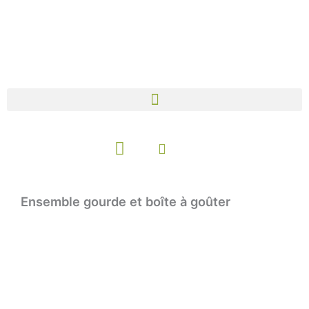
Aller
au
contenu
Panier
Ensemble gourde et boîte à goûter