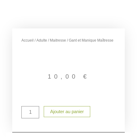
Accueil
/
Adulte
/
Maitresse
/ Gant et Manique Maîtresse
10,00
€
quantité
Ajouter au panier
de
Gant
et
Manique