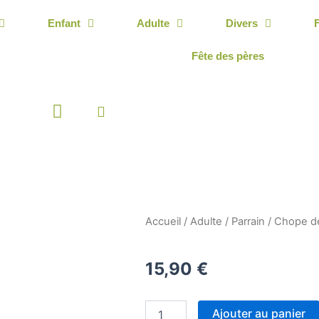
Enfant
Adulte
Divers
Fête des pères
Panier
Accueil
/
Adulte
/
Parrain
/ Chope de
15,90
€
quantité
Ajouter au panier