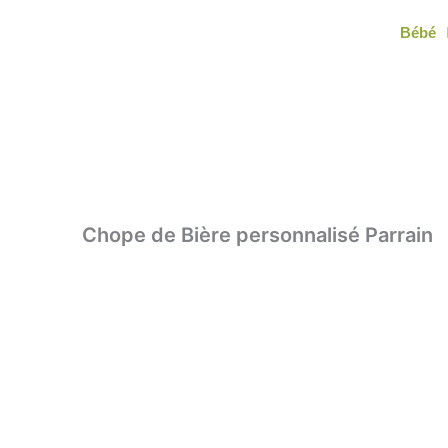
Aller
Bébé
au
contenu
Chope de Bière personnalisé Parrain