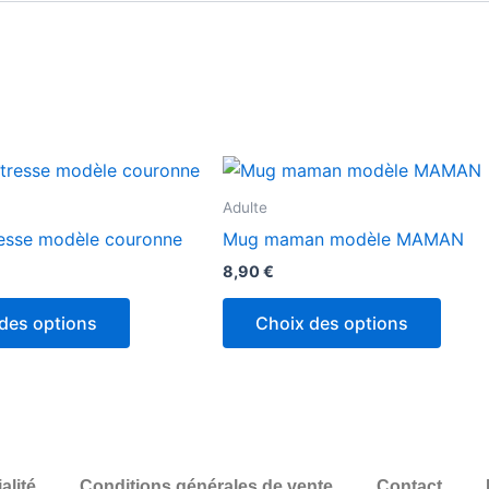
Adulte
esse modèle couronne
Mug maman modèle MAMAN
8,90
€
des options
Choix des options
alité
Conditions générales de vente
Contact