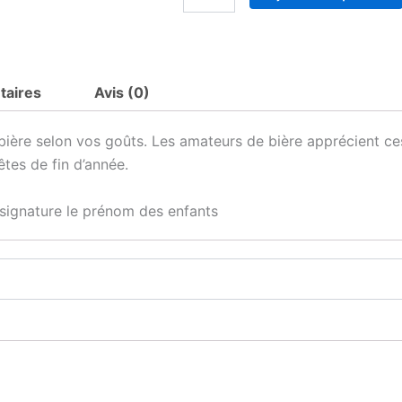
de
Chope
de
Bière
personnalisé
taires
Avis (0)
Parrain
 bière selon vos goûts. Les amateurs de bière apprécient ce
tes de fin d’année.
 signature le prénom des enfants