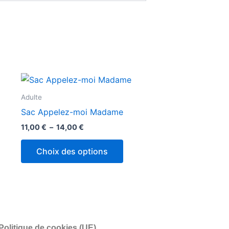
Plage
Ce
de
produit
prix :
Adulte
11,00 €
a
Sac Appelez-moi Madame
à
plusieurs
14,00 €
11,00
€
–
14,00
€
variations.
Les
Choix des options
options
peuvent
être
choisies
sur
la
Politique de cookies (UE)