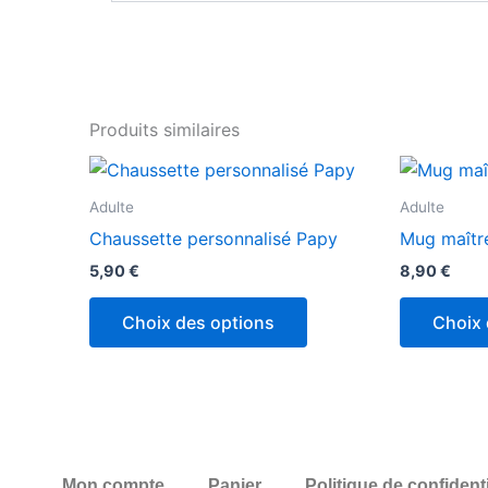
Produits similaires
Ce
produit
Adulte
Adulte
a
Chaussette personnalisé Papy
Mug maîtr
plusieurs
5,90
€
8,90
€
variations.
Les
Choix des options
Choix 
options
peuvent
être
choisies
sur
la
Mon compte
Panier
Politique de confidenti