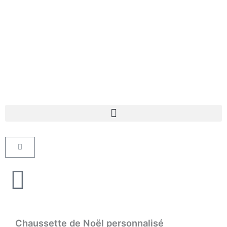
Aller
au
contenu
Panier
Chaussette de Noël personnalisé