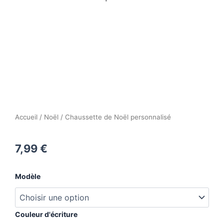
Accueil
/
Noël
/ Chaussette de Noël personnalisé
7,99
€
quantité
Modèle
de
Chaussette
de
Noël
Couleur d'écriture
personnalisé