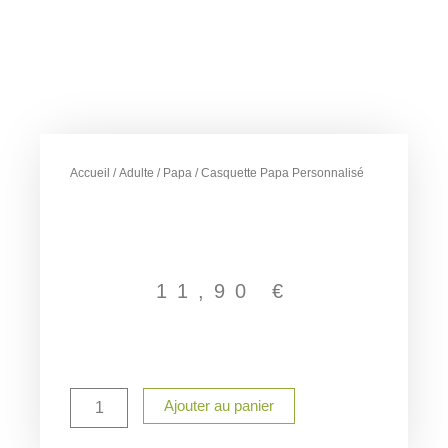
Accueil
/
Adulte
/
Papa
/ Casquette Papa Personnalisé
11,90
€
quantité
Ajouter au panier
de
Casquette