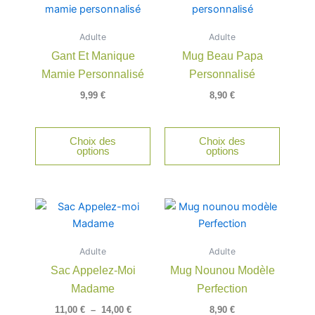
Adulte
Adulte
Gant Et Manique
Mug Beau Papa
Mamie Personnalisé
Personnalisé
9,99
€
8,90
€
Choix des
Choix des
options
options
Plage
Ce
de
produit
prix :
a
11,00 €
Adulte
à
Adulte
plusieurs
14,00 €
Sac Appelez-Moi
Mug Nounou Modèle
variations.
Madame
Perfection
Les
options
11,00
€
–
14,00
€
8,90
€