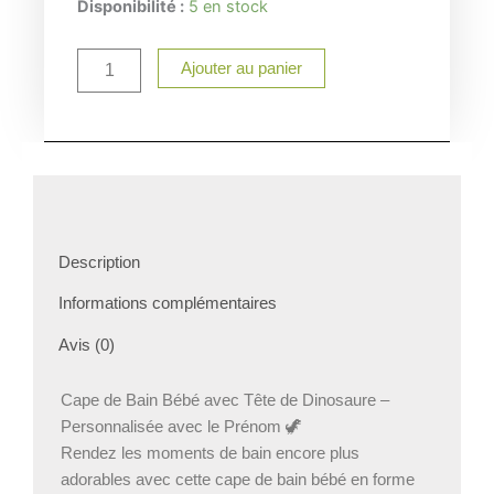
quantité
Disponibilité :
5 en stock
de
Cape
Ajouter au panier
de
bain
Dinosaure
Description
Informations complémentaires
Avis (0)
Cape de Bain Bébé avec Tête de Dinosaure –
Personnalisée avec le Prénom 🦖
Rendez les moments de bain encore plus
adorables avec cette cape de bain bébé en forme