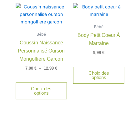
produit
Plage
Ce
Ce
de
produit
produit
prix :
a
a
7,00 €
à
Bébé
plusieurs
plusieu
12,99 €
Bébé
Body Petit Coeur À
variations.
variatio
Coussin Naissance
Marraine
Les
Les
Personnalisé Ourson
options
option
9,99
€
peuvent
peuven
Mongolfiere Garcon
être
être
7,00
€
–
12,99
€
Choix des
choisies
choisie
options
sur
sur
Choix des
la
la
options
page
page
du
du
produit
produit