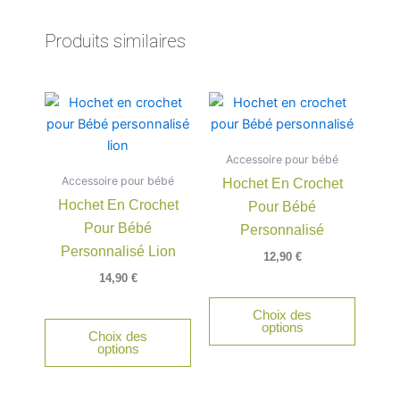
Produits similaires
Ce
produit
a
Accessoire pour bébé
plusieu
Accessoire pour bébé
Hochet En Crochet
variatio
Hochet En Crochet
Pour Bébé
Les
Pour Bébé
option
Personnalisé
peuven
Personnalisé Lion
12,90
€
être
14,90
€
choisie
Choix des
sur
options
Choix des
la
options
page
du