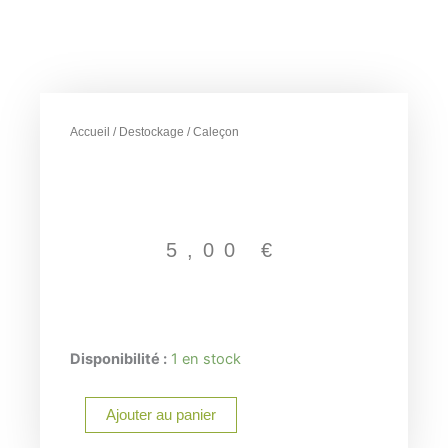
Accueil
/
Destockage
/ Caleçon
5,00
€
quantité
Disponibilité :
1 en stock
de
Caleçon
Ajouter au panier