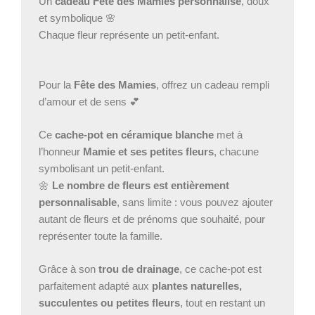
Un
cadeau Fête des Mamies personnalisé
, doux
céramique
–
et symbolique 🌸
Cadeau
Chaque fleur représente un petit-enfant.
grand-
mère
prénoms
Pour la
Fête des Mamies
, offrez un cadeau rempli
d’amour et de sens 💕
Ce
cache-pot en céramique blanche
met à
l’honneur
Mamie et ses petites fleurs
, chacune
symbolisant un petit-enfant.
🌼
Le nombre de fleurs est entièrement
personnalisable
, sans limite : vous pouvez ajouter
autant de fleurs et de prénoms que souhaité, pour
représenter toute la famille.
Grâce à son
trou de drainage
, ce cache-pot est
parfaitement adapté aux
plantes naturelles,
succulentes ou petites fleurs
, tout en restant un