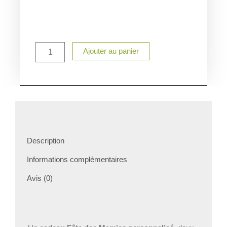
quantité
Ajouter au panier
de
Cache
pot
Mamie
et
ses
petites
fleurs
personnalisé
Description
–
Cadeau
Informations complémentaires
Fête
des
Avis (0)
Mamies
–
Cache-
pot