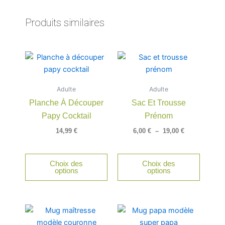
Produits similaires
Plage
Ce
de
produit
prix :
a
6,00 €
Adulte
Adulte
à
plusieu
19,00 €
Planche À Découper
Sac Et Trousse
variatio
Papy Cocktail
Prénom
Les
option
14,99
€
6,00
€
–
19,00
€
peuven
être
Choix des
Choix des
choisie
options
options
sur
la
page
du