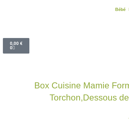
Aller
Bébé
au
contenu
Panier
0,00
€
0
Box Cuisine Mamie Form
Torchon,Dessous de 