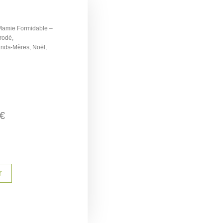
Mamie Formidable –
rodé,
ands-Mères, Noël,
€
r