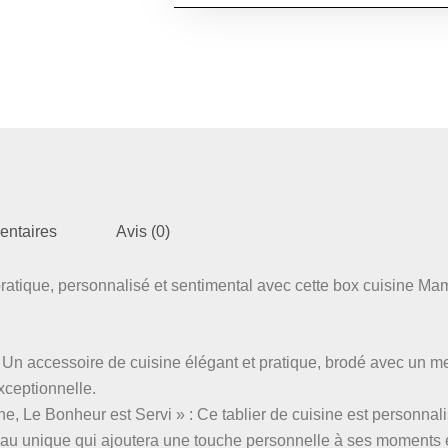
–
Cadeau
Personnalisé
Mamie,
Tablier
Brodé,
Torchon,Dessous
de
Plat
,
Fête
des
entaires
Avis (0)
Grands-
Mères,
pratique, personnalisé et sentimental avec cette box cuisine Ma
Noël,
Anniversaire
:
Un accessoire de cuisine élégant et pratique, brodé avec un 
xceptionnelle.
e, Le Bonheur est Servi » : Ce tablier de cuisine est personnal
eau unique qui ajoutera une touche personnelle à ses moments 