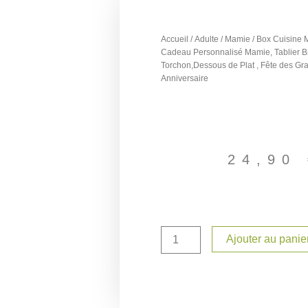
Accueil
/
Adulte
/
Mamie
/ Box Cuisine 
Cadeau Personnalisé Mamie, Tablier B
Torchon,Dessous de Plat , Fête des Gr
Anniversaire
24,90
quantité
Ajouter au panie
de
Box
Cuisine
Mamie
Formidable