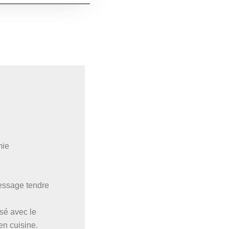
mie
message tendre
isé avec le
en cuisine.