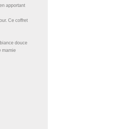
 en apportant
ur. Ce coffret
ambiance douce
re mamie