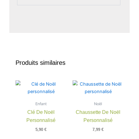
Produits similaires
Ce
produit
a
Enfant
Noël
plusieu
Clé De Noël
Chaussette De Noël
variatio
Personnalisé
Personnalisé
Les
option
5,90
€
7,99
€
peuven