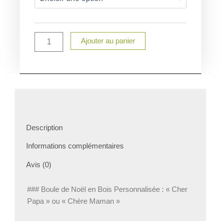
de
Noël
futur
papa
Ajouter au panier
future
maman
Description
Informations complémentaires
Avis (0)
### Boule de Noël en Bois Personnalisée : « Cher
Papa » ou « Chère Maman »