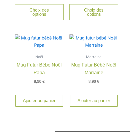
être
Choix des
Choix des
choisie
options
options
sur
la
page
du
produit
Noël
Marraine
Mug Futur Bébé Noël
Mug Futur Bébé Noël
Papa
Marraine
8,90
€
8,90
€
Ajouter au panier
Ajouter au panier