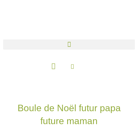
Aller
au
contenu
Panier
Boule de Noël futur papa
future maman