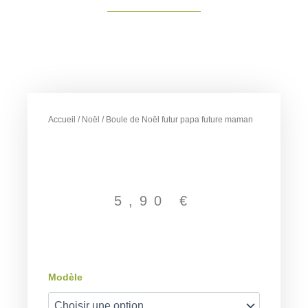
Accueil
/
Noël
/ Boule de Noël futur papa future maman
5,90
€
quantité
Modèle
de
Boule