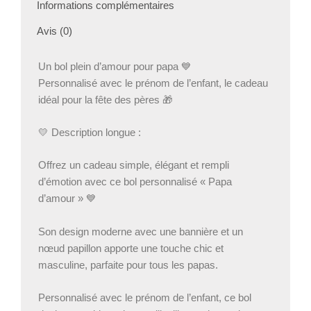
Bol
Informations complémentaires
papa
Avis (0)
original
–
Cadeau
Un bol plein d’amour pour papa 💙
papa
Personnalisé avec le prénom de l’enfant, le cadeau
utile
idéal pour la fête des pères 🎁
petit
déjeuner
💛 Description longue :
Offrez un cadeau simple, élégant et rempli
d’émotion avec ce bol personnalisé « Papa
d’amour » 💙
Son design moderne avec une bannière et un
nœud papillon apporte une touche chic et
masculine, parfaite pour tous les papas.
Personnalisé avec le prénom de l’enfant, ce bol