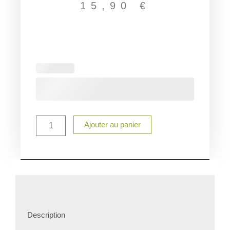
15,90
€
quantité
de
Bol
en
céramique
Personnalisé
parrain
Ajouter au panier
Description