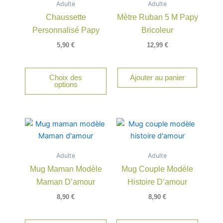
Adulte
Adulte
plusieurs
Chaussette
Mètre Ruban 5 M Papy
variations.
Personnalisé Papy
Bricoleur
Les
options
5,90
€
12,99
€
peuvent
être
Choix des
Ajouter au panier
choisies
options
sur
la
page
Ce
du
produit
produit
a
Adulte
Adulte
plusieu
Mug Maman Modèle
Mug Couple Modèle
variatio
Maman D’amour
Histoire D’amour
Les
option
8,90
€
8,90
€
peuven
être