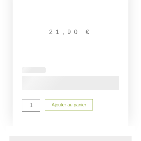
21,90
€
quantité
de
Boite
à
biscuit
de
Mamie
Ajouter au panier
Noël