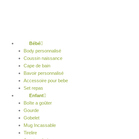
Aller
au
contenu
Bébé
Body personnalisé
Coussin naissance
Cape de bain
Bavoir personnalisé
Accessoire pour bebe
Set repas
Enfant
Boîte a goûter
Gourde
Gobelet
Mug Incassable
Tirelire