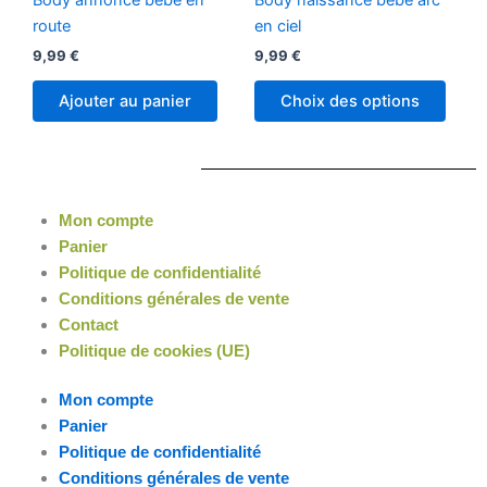
du
Body annonce bébé en
Body naissance bébé arc
variat
produit
route
en ciel
Les
9,99
€
9,99
€
optio
peuv
Ajouter au panier
Choix des options
être
chois
sur
la
Mon compte
page
Panier
du
Politique de confidentialité
produ
Conditions générales de vente
Contact
Politique de cookies (UE)
Mon compte
Panier
Politique de confidentialité
Conditions générales de vente