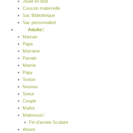
Jouet en bois
Coussin maternelle
Sac Bibliothèque
Sac personnalisé
Adulte
Maman
Papa
Marraine
Parrain
Mamie
Papy
Tonton
Nounou
Soeur
Couple
Maitre
Maitresse
Fin d’année Scolaire
Atsem