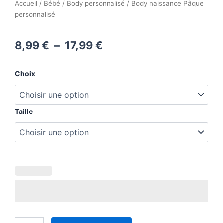
Accueil
/
Bébé
/
Body personnalisé
/ Body naissance Pâque
personnalisé
Plage
8,99
€
–
17,99
€
de
quantité
Choix
prix :
de
Body
8,99 €
naissance
Pâque
Taille
à
personnalisé
17,99 €