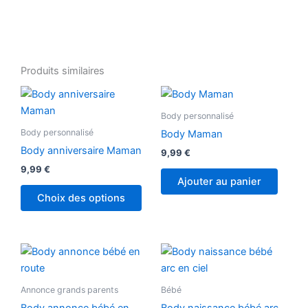
Produits similaires
Ce
produit
Body personnalisé
a
Body personnalisé
Body Maman
plusieurs
Body anniversaire Maman
9,99
€
variations.
9,99
€
Les
Ajouter au panier
options
Choix des options
peuvent
être
choisies
Ce
sur
produ
la
a
Annonce grands parents
Bébé
page
plusi