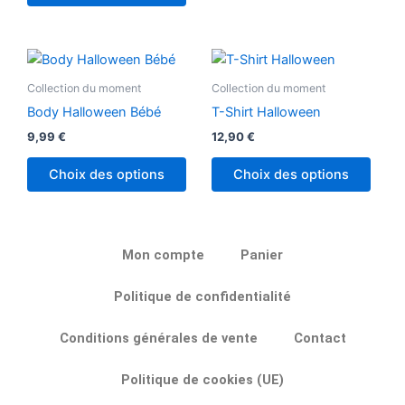
être
chois
sur
Ce
Ce
la
produit
produ
Collection du moment
Collection du moment
page
a
a
du
Body Halloween Bébé
T-Shirt Halloween
plusieurs
plusi
produ
9,99
€
12,90
€
variations.
variat
Les
Les
Choix des options
Choix des options
options
optio
peuvent
peuv
être
être
choisies
chois
Mon compte
Panier
sur
sur
Politique de confidentialité
la
la
page
page
Conditions générales de vente
Contact
du
du
produit
produ
Politique de cookies (UE)