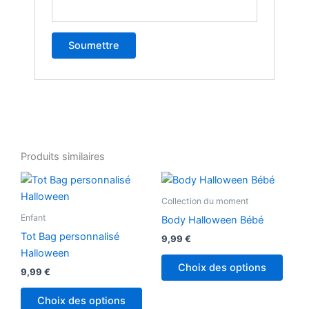
Produits similaires
Ce
produ
Collection du moment
a
Enfant
Body Halloween Bébé
plusi
Tot Bag personnalisé
9,99
€
variat
Halloween
Les
Choix des options
9,99
€
optio
peuv
Choix des options