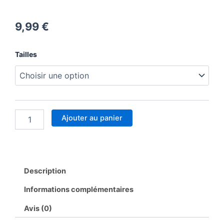
9,99
€
quantité
Tailles
de
Body
Halloween
Bébé
Ajouter au panier
Description
Informations complémentaires
Avis (0)