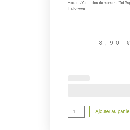
Accueil
/
Collection du moment
/ Tot Ba
Halloween
8,90
quantité
de
Tot
Bag
personnalisé
Halloween
Ajouter au panie