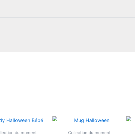
Ce
produit
llection du moment
Collection du moment