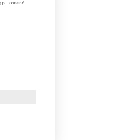
g personnalisé
€
r