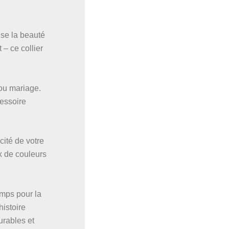
ise la beauté
 – ce collier
 ou mariage.
cessoire
cité de votre
x de couleurs
mps pour la
istoire
rables et