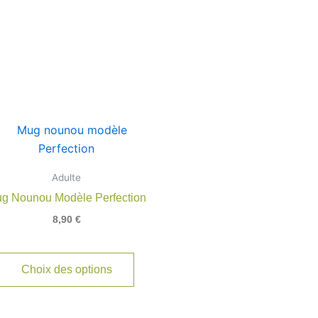
Adulte
rs
g Nounou Modèle Perfection
ns.
8,90
€
t
Choix des options
s