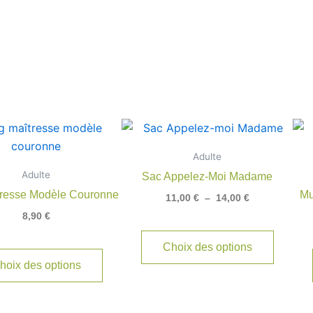
Plage
Ce
de
produit
prix :
Adulte
11,00 €
a
Adulte
à
Sac Appelez-Moi Madame
plusieu
14,00 €
resse Modèle Couronne
Mu
11,00
€
–
14,00
€
variatio
8,90
€
Les
options
Choix des options
peuven
hoix des options
être
choisie
sur