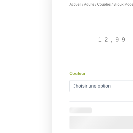
Accueil
/
Adulte
/
Couples
/ Bijoux Mod
12,99
quantité
Couleur
de
Bijoux
Modèle
cœur
Couple