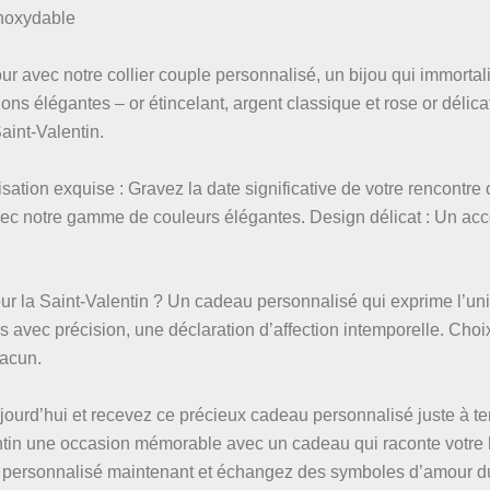
inoxydable
ur avec notre collier couple personnalisé, un bijou qui immortal
ions élégantes – or étincelant, argent classique et rose or délicat
aint-Valentin.
isation exquise : Gravez la date significative de votre rencontre
avec notre gamme de couleurs élégantes. Design délicat : Un ac
our la Saint-Valentin ? Un cadeau personnalisé qui exprime l’uni
s avec précision, une déclaration d’affection intemporelle. Choi
hacun.
urd’hui et recevez ce précieux cadeau personnalisé juste à te
entin une occasion mémorable avec un cadeau qui raconte votre h
 personnalisé maintenant et échangez des symboles d’amour du