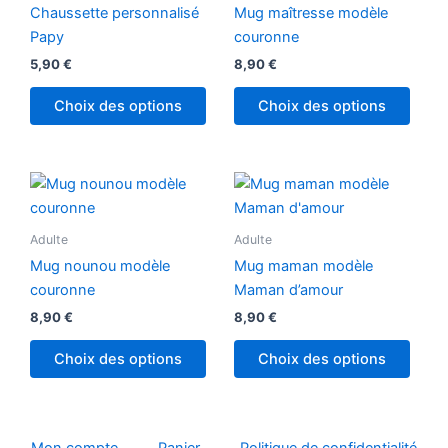
plusieurs
Chaussette personnalisé
Mug maîtresse modèle
variations.
Papy
couronne
Les
5,90
€
8,90
€
options
peuvent
Choix des options
Choix des options
être
choisies
sur
la
page
Adulte
Adulte
du
produit
Mug nounou modèle
Mug maman modèle
couronne
Maman d’amour
8,90
€
8,90
€
Choix des options
Choix des options