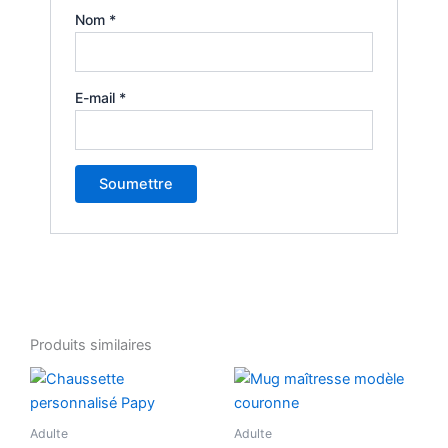
Nom
*
E-mail
*
Produits similaires
Ce
produit
a
Adulte
Adulte