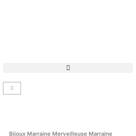
Aller
au
contenu
Panier
Bijoux Marraine Merveilleuse Marraine