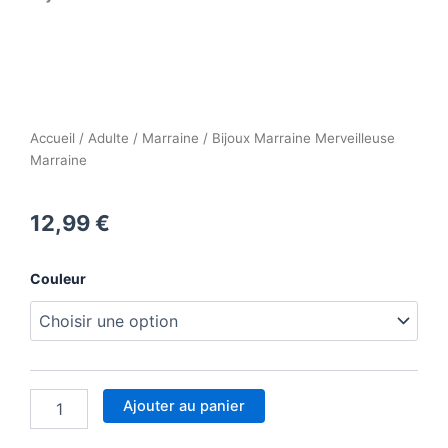
Accueil
/
Adulte
/
Marraine
/ Bijoux Marraine Merveilleuse
Marraine
12,99
€
quantité
Couleur
de
Bijoux
Marraine
Merveilleuse
Marraine
Ajouter au panier