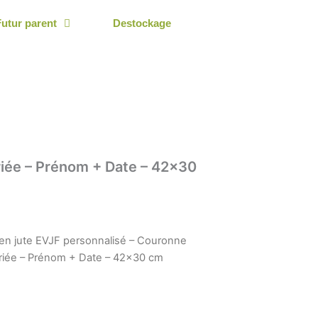
Futur parent
Destockage
riée – Prénom + Date – 42×30
en jute EVJF personnalisé – Couronne
Mariée – Prénom + Date – 42×30 cm