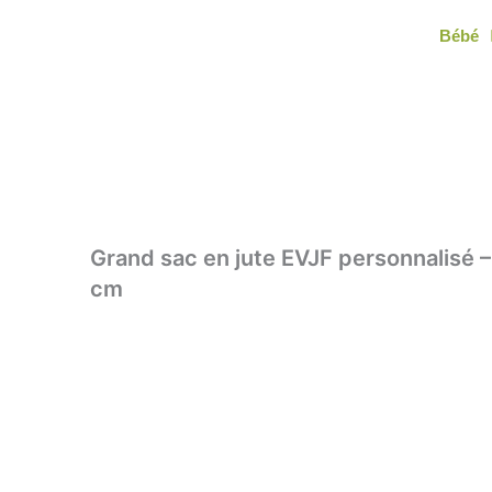
Aller
Bébé
au
contenu
Grand sac en jute EVJF personnalisé 
cm