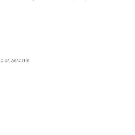
–
42x30
cm
cles assortis