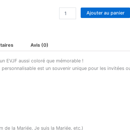
quantité
Ajouter au panier
de
Grand
sac
en
jute
taires
Avis (0)
EVJF
personnalisé
–
r un EVJF aussi coloré que mémorable !
Couronne
 personnalisable est un souvenir unique pour les invitées ou
Fleurie
Multicolore
–
Team
de
la
Mariée
–
Prénom
+
Date
 de la Mariée, Je suis la Mariée, etc.)