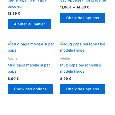
Mètre ruban 5 m Papy
Sac Appelez-moi Madame
variat
bricoleur
11,00
€
–
14,00
€
Les
12,99
€
optio
Choix des options
peuv
Ajouter au panier
être
chois
sur
la
page
Adulte
Adulte
du
produ
Mug papa modèle super
Mug papa personnalisé
papa
modèle Héros
8,90
€
8,99
€
Choix des options
Choix des options