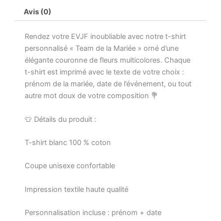
+
Avis (0)
prénom
+
date
Rendez votre EVJF inoubliable avec notre t-shirt
|
personnalisé « Team de la Mariée » orné d’une
Enterrement
élégante couronne de fleurs multicolores. Chaque
de
t-shirt est imprimé avec le texte de votre choix :
Vie
prénom de la mariée, date de l’événement, ou tout
de
Jeune
autre mot doux de votre composition 💐
Fille
👕 Détails du produit :
T-shirt blanc 100 % coton
Coupe unisexe confortable
Impression textile haute qualité
Personnalisation incluse : prénom + date