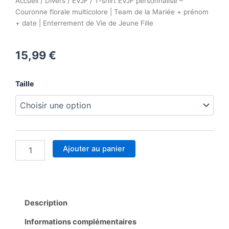
Accueil
/
Divers
/
EVJF
/ T-shirt EVJF personnalisé –
Couronne florale multicolore | Team de la Mariée + prénom
+ date | Enterrement de Vie de Jeune Fille
15,99
€
quantité
Taille
de
T-
shirt
EVJF
personnalisé
–
Ajouter au panier
Couronne
florale
multicolore
|
Team
Description
de
la
Informations complémentaires
Mariée