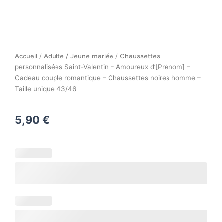
Accueil
/
Adulte
/
Jeune mariée
/ Chaussettes
personnalisées Saint-Valentin – Amoureux d’[Prénom] –
Cadeau couple romantique – Chaussettes noires homme –
Taille unique 43/46
5,90
€
quantité
de
Chaussettes
personnalisées
Saint-
Valentin
–
Amoureux