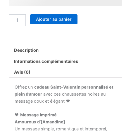
d’[Prénom]
–
Cadeau
couple
Ajouter au panier
romantique
–
Chaussettes
noires
homme
Description
–
Taille
Informations complémentaires
unique
43/46
Avis (0)
Offrez un
cadeau Saint-Valentin personnalisé et
plein d’amour
avec ces chaussettes noires au
message doux et élégant ❤️
🖤
Message imprimé
Amoureux d’[Amandine]
Un message simple, romantique et intemporel,