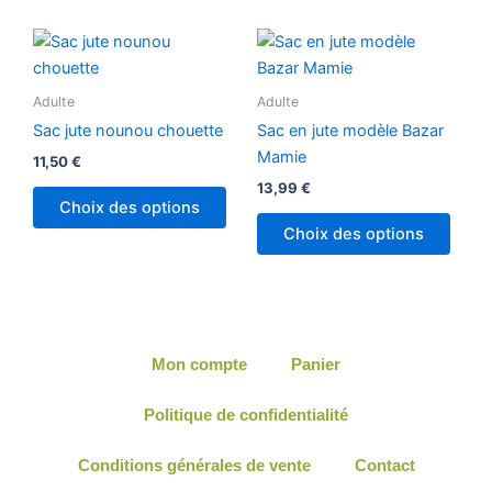
sur
la
page
Adulte
Adulte
du
produit
Sac jute nounou chouette
Sac en jute modèle Bazar
Mamie
11,50
€
13,99
€
Choix des options
Choix des options
Mon compte
Panier
Politique de confidentialité
Conditions générales de vente
Contact