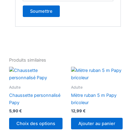
Produits similaires
Ce
produit
a
Adulte
Adulte
plusieurs
Chaussette personnalisé
Mètre ruban 5 m Papy
variations.
Papy
bricoleur
Les
5,90
€
12,99
€
options
peuvent
Choix des options
Ajouter au panier
être
choisies