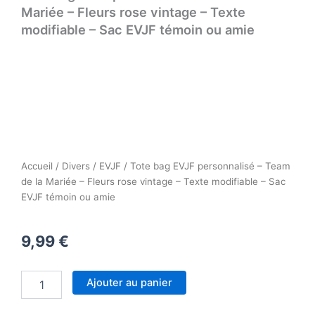
Mariée – Fleurs rose vintage – Texte
modifiable – Sac EVJF témoin ou amie
Accueil
/
Divers
/
EVJF
/ Tote bag EVJF personnalisé – Team
de la Mariée – Fleurs rose vintage – Texte modifiable – Sac
EVJF témoin ou amie
9,99
€
quantité
Ajouter au panier
de
Tote