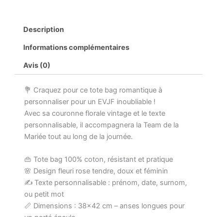
bag
EVJF
personnalisé
Description
–
Team
Informations complémentaires
de
la
Avis (0)
Mariée
–
💐 Craquez pour ce tote bag romantique à
Fleurs
rose
personnaliser pour un EVJF inoubliable !
vintage
Avec sa couronne florale vintage et le texte
–
personnalisable, il accompagnera la Team de la
Texte
Mariée tout au long de la journée.
modifiable
–
Sac
👜 Tote bag 100% coton, résistant et pratique
EVJF
🌸 Design fleuri rose tendre, doux et féminin
témoin
✍️ Texte personnalisable : prénom, date, surnom,
ou
ou petit mot
amie
📏 Dimensions : 38×42 cm – anses longues pour