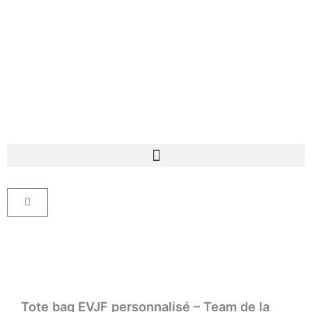
Aller
au
contenu
Panier
Tote bag EVJF personnalisé – Team de la