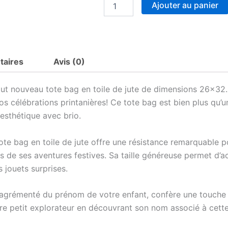
quantité
Ajouter au panier
de
Tot
Bag
personnalisé
Pâque
taires
Avis (0)
out nouveau tote bag en toile de jute de dimensions 26×32
vos célébrations printanières! Ce tote bag est bien plus qu’u
 esthétique avec brio.
ote bag en toile de jute offre une résistance remarquable p
s de ses aventures festives. Sa taille généreuse permet d’ac
jouets surprises.
, agrémenté du prénom de votre enfant, confère une touche 
tre petit explorateur en découvrant son nom associé à cet