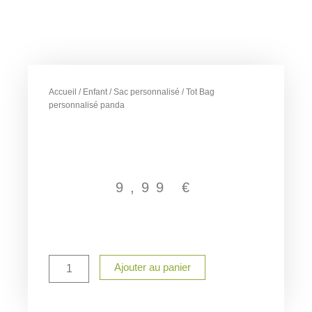
Accueil
/
Enfant
/
Sac personnalisé
/ Tot Bag
personnalisé panda
9,99
€
quantité
Ajouter au panier
de
Tot
Bag