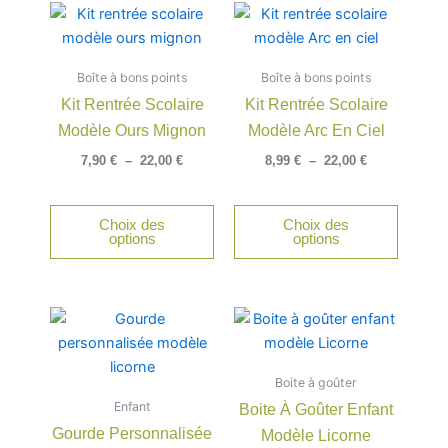
Plage
Plage
Ce
Ce
de
de
produit
produit
prix :
prix :
a
a
7,90 €
8,99 €
Boîte à bons points
à
Boîte à bons points
à
plusieurs
plusieu
22,00 €
22,00 €
Kit Rentrée Scolaire
Kit Rentrée Scolaire
variations.
variatio
Modèle Ours Mignon
Modèle Arc En Ciel
Les
Les
options
option
7,90
€
–
22,00
€
8,99
€
–
22,00
€
peuvent
peuven
être
être
Choix des
Choix des
choisies
choisie
options
options
sur
sur
la
la
page
page
du
du
produit
produit
Boite à goûter
Enfant
Boite À Goûter Enfant
Gourde Personnalisée
Modèle Licorne