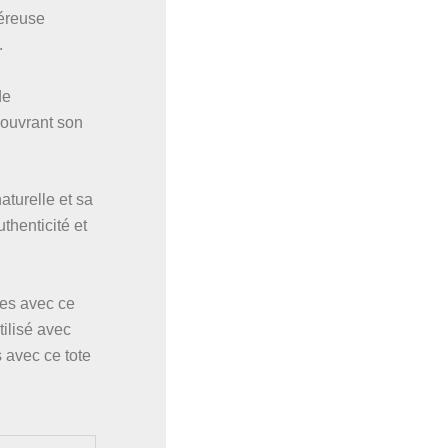
néreuse
.
de
couvrant son
aturelle et sa
thenticité et
es avec ce
tilisé avec
avec ce tote