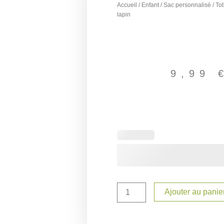
Accueil
/
Enfant
/
Sac personnalisé
/ To
lapin
9,99
quantité
de
Tot
Bag
personnalisé
lapin
Ajouter au panie