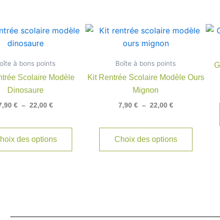
Plage
Plage
Ce
Ce
de
de
produit
produit
prix :
prix :
7,90 €
a
7,90 €
a
oîte à bons points
à
Boîte à bons points
à
G
plusieurs
plusieu
22,00 €
22,00 €
ntrée Scolaire Modèle
Kit Rentrée Scolaire Modèle Ours
variations.
variatio
Dinosaure
Mignon
Les
Les
7,90
€
–
22,00
€
7,90
€
–
22,00
€
options
options
peuvent
peuven
être
être
hoix des options
Choix des options
choisies
choisie
sur
sur
la
la
page
page
du
du
produit
produit