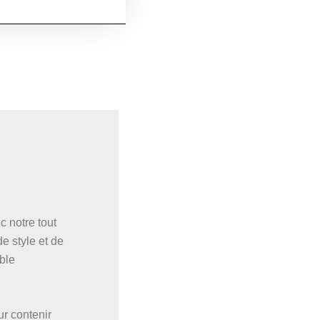
c notre tout
e style et de
able
ur contenir