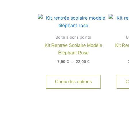
Plage
Ce
de
produit
prix :
7,90 €
a
Boîte à bons points
à
B
plusieurs
22,00 €
Kit Rentrée Scolaire Modèle
Kit Re
variations.
Éléphant Rose
Les
7,90
€
–
22,00
€
options
peuvent
être
Choix des options
C
choisies
sur
la
page
du
produit