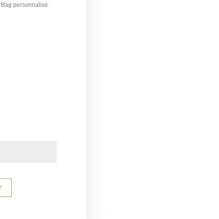
t Bag personnalisé
€
r