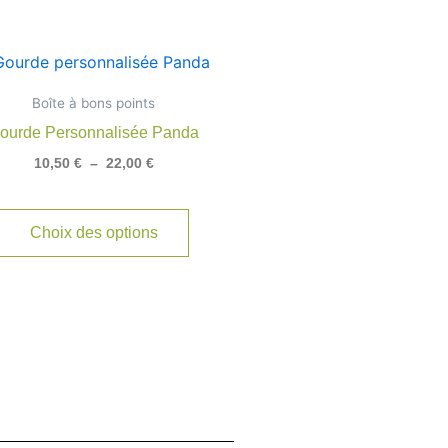
Plage
Ce
de
produit
prix :
Boîte à bons points
10,50 €
a
à
ourde Personnalisée Panda
rs
plusieurs
22,00 €
10,50
€
–
22,00
€
ns.
variations.
Les
options
Choix des options
t
peuvent
être
s
choisies
sur
la
page
du
produit