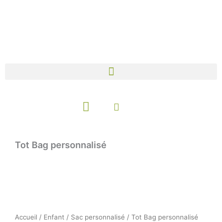
Aller
au
contenu
Panier
Tot Bag personnalisé
Accueil
/
Enfant
/
Sac personnalisé
/ Tot Bag personnalisé