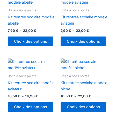
produit
produ
prix :
prix :
7,90 €
a
7,90 €
a
Boîte à bons points
Boîte à bons points
à
à
plusieurs
plusi
22,00 €
22,00 €
Kit rentrée scolaire modèle
Kit rentrée scolaire modèle
variations.
variat
abeille
aviateur
Les
Les
7,90
€
–
22,00
€
7,90
€
–
22,00
€
options
optio
peuvent
peuv
Choix des options
Choix des options
être
être
choisies
chois
sur
sur
Plage
Plage
Ce
Ce
la
la
de
de
produit
produ
prix :
prix :
page
page
10,50 €
a
10,50 €
a
Boîte à bons points
Boîte à bons points
du
du
à
à
plusieurs
plusi
14,90 €
22,00 €
produit
produ
Kit rentrée scolaire modèle
Kit rentrée scolaire modèle
variations.
variat
aviateur
biche
Les
Les
10,50
€
–
14,90
€
10,50
€
–
22,00
€
options
optio
peuvent
peuv
Choix des options
Choix des options
être
être