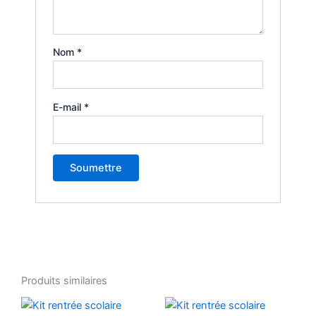
Nom
*
E-mail
*
Produits similaires
Plage
Plage
Ce
Ce
de
de