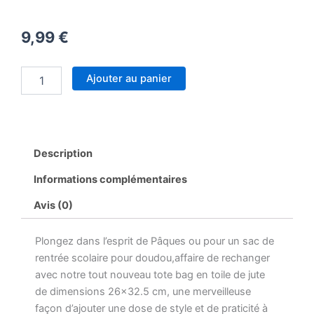
9,99
€
quantité
Ajouter au panier
de
Tot
Bag
personnalisé
Description
Informations complémentaires
Avis (0)
Plongez dans l’esprit de Pâques ou pour un sac de
rentrée scolaire pour doudou,affaire de rechanger
avec notre tout nouveau tote bag en toile de jute
de dimensions 26×32.5 cm, une merveilleuse
façon d’ajouter une dose de style et de praticité à