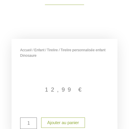
Accueil
/
Enfant
/
Tirelire
/ Tirelire personnalisée enfant
Dinosaure
12,99
€
quantité
Ajouter au panier
de