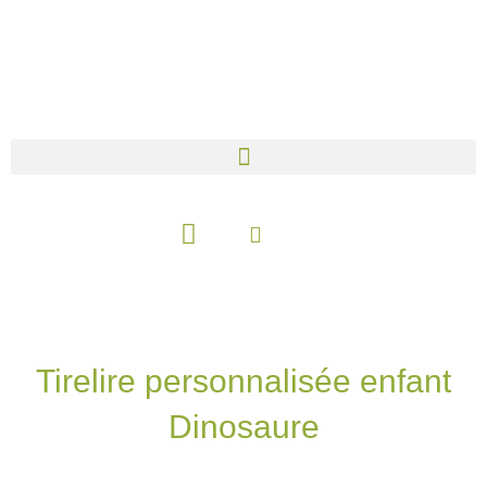
Aller
au
contenu
Panier
Tirelire personnalisée enfant
Dinosaure