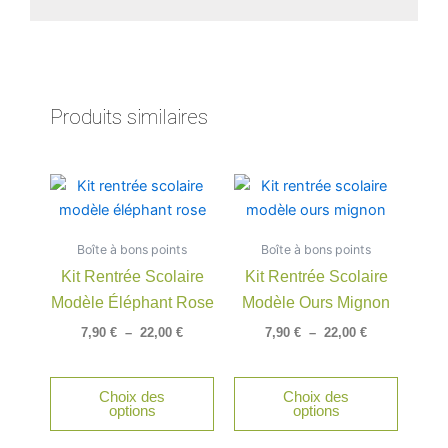
Produits similaires
Plage
Plage
Ce
Ce
de
de
produit
produit
prix :
prix :
a
a
7,90 €
7,90 €
Boîte à bons points
à
Boîte à bons points
à
plusieurs
plusieu
22,00 €
22,00 €
Kit Rentrée Scolaire
Kit Rentrée Scolaire
variations.
variatio
Modèle Éléphant Rose
Modèle Ours Mignon
Les
Les
options
option
7,90
€
–
22,00
€
7,90
€
–
22,00
€
peuvent
peuven
être
être
Choix des
Choix des
choisies
choisie
options
options
sur
sur