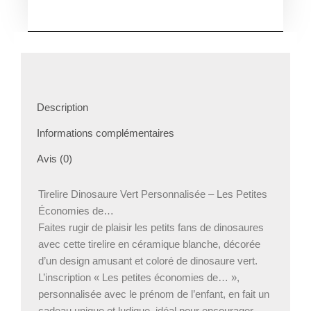
Tirelire
personnalisée
enfant
Dinosaure
Description
Informations complémentaires
Avis (0)
Tirelire Dinosaure Vert Personnalisée – Les Petites
Économies de…
Faites rugir de plaisir les petits fans de dinosaures
avec cette tirelire en céramique blanche, décorée
d’un design amusant et coloré de dinosaure vert.
L’inscription « Les petites économies de… »,
personnalisée avec le prénom de l’enfant, en fait un
cadeau unique et ludique, idéal pour encourager