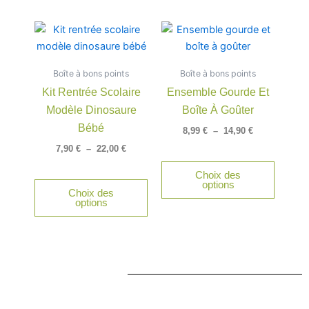
la
la
page
page
Plage
Plage
Ce
Ce
du
du
de
de
produit
produit
produit
produit
prix :
prix :
a
a
7,90 €
8,99 €
Boîte à bons points
à
Boîte à bons points
à
plusieurs
plusieu
22,00 €
14,90 €
Kit Rentrée Scolaire
Ensemble Gourde Et
variations.
variatio
Modèle Dinosaure
Boîte À Goûter
Les
Les
options
option
Bébé
8,99
€
–
14,90
€
peuvent
peuven
7,90
€
–
22,00
€
être
être
Choix des
choisies
choisie
options
Choix des
sur
sur
options
la
la
page
page
du
du
produit
produit