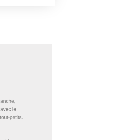
lanche,
 avec le
out-petits.