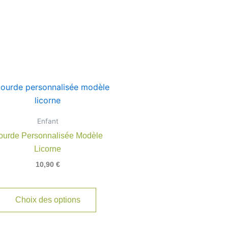
Enfant
rs
ourde Personnalisée Modèle
ns.
Licorne
10,90
€
t
Choix des options
s