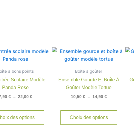
Plage
Plage
Ce
Ce
de
de
produit
produit
prix :
prix :
7,90 €
a
10,50 €
a
oîte à bons points
à
Boite à goûter
à
plusieurs
plusieu
22,00 €
14,90 €
ntrée Scolaire Modèle
Ensemble Gourde Et Boîte À
G
variations.
variatio
Panda Rose
Goûter Modèle Tortue
Les
Les
7,90
€
–
22,00
€
10,50
€
–
14,90
€
options
options
peuvent
peuven
être
être
hoix des options
Choix des options
choisies
choisie
sur
sur