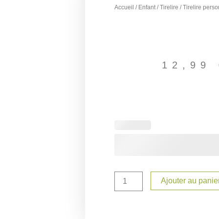
Accueil
/
Enfant
/
Tirelire
/ Tirelire pers
12,99
quantité
de
Tirelire
personnalisé
enfant
Biche
Ajouter au panie