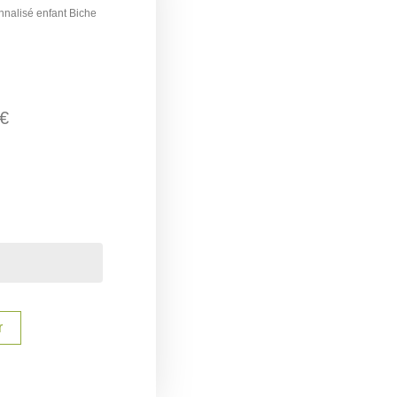
onnalisé enfant Biche
€
r