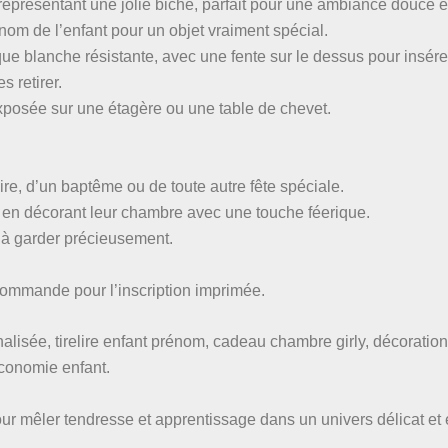
représentant une jolie biche, parfait pour une ambiance douce et 
nom de l’enfant pour un objet vraiment spécial.
que blanche résistante, avec une fente sur le dessus pour insére
 retirer.
xposée sur une étagère ou une table de chevet.
ire, d’un baptême ou de toute autre fête spéciale.
 en décorant leur chambre avec une touche féerique.
 à garder précieusement.
 commande pour l’inscription imprimée.
nnalisée, tirelire enfant prénom, cadeau chambre girly, décorati
économie enfant.
pour mêler tendresse et apprentissage dans un univers délicat et