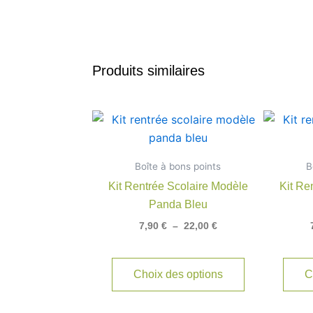
Produits similaires
Plage
Ce
de
produit
prix :
7,90 €
a
Boîte à bons points
à
B
plusieurs
22,00 €
Kit Rentrée Scolaire Modèle
Kit Re
variations.
Panda Bleu
Les
7,90
€
–
22,00
€
options
peuvent
être
Choix des options
C
choisies
sur