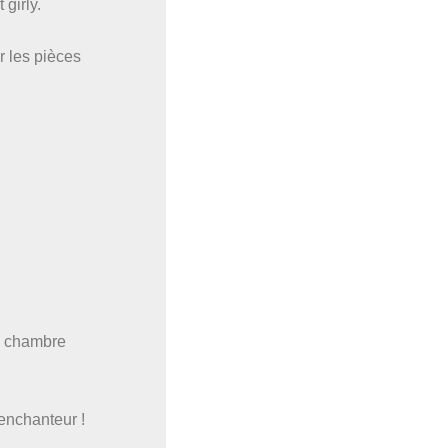
girly.
r les pièces
on chambre
 enchanteur !