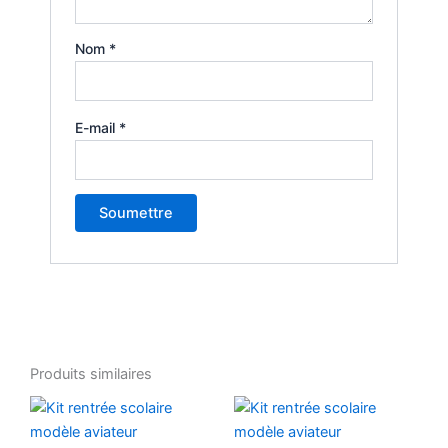
Nom
*
E-mail
*
Produits similaires
Plage
Plage
Ce
Ce
de
de
produit
produ
prix :
prix :