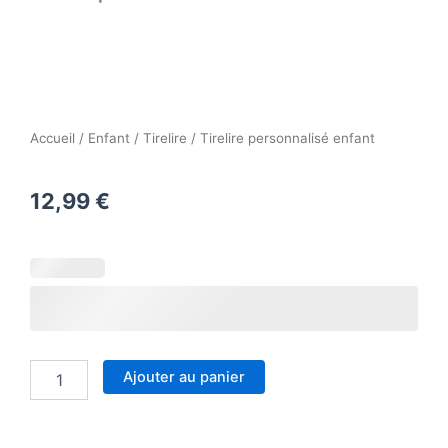
Accueil
/
Enfant
/
Tirelire
/ Tirelire personnalisé enfant
12,99
€
quantité
de
Tirelire
personnalisé
enfant
Ajouter au panier