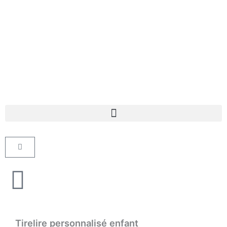
Aller
au
contenu
Panier
Tirelire personnalisé enfant