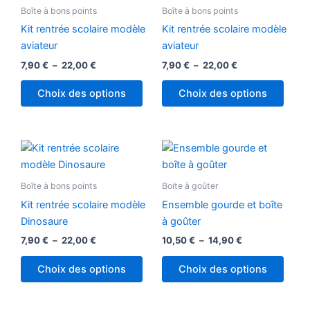
7,90 €
a
7,90 €
a
Boîte à bons points
Boîte à bons points
à
à
plusieurs
plusi
22,00 €
22,00 €
Kit rentrée scolaire modèle
Kit rentrée scolaire modèle
variations.
variat
aviateur
aviateur
Les
Les
7,90
€
–
22,00
€
7,90
€
–
22,00
€
options
optio
peuvent
peuv
Choix des options
Choix des options
être
être
choisies
chois
sur
sur
Plage
Plage
Ce
Ce
la
la
de
de
produit
produ
prix :
prix :
page
page
7,90 €
a
10,50 €
a
Boîte à bons points
Boite à goûter
du
du
à
à
plusieurs
plusi
22,00 €
14,90 €
produit
produ
Kit rentrée scolaire modèle
Ensemble gourde et boîte
variations.
variat
Dinosaure
à goûter
Les
Les
7,90
€
–
22,00
€
10,50
€
–
14,90
€
options
optio
peuvent
peuv
Choix des options
Choix des options
être
être
choisies
chois