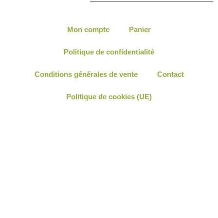
sur
sur
la
la
page
page
Mon compte
Panier
du
du
produit
produ
Politique de confidentialité
Conditions générales de vente
Contact
Politique de cookies (UE)