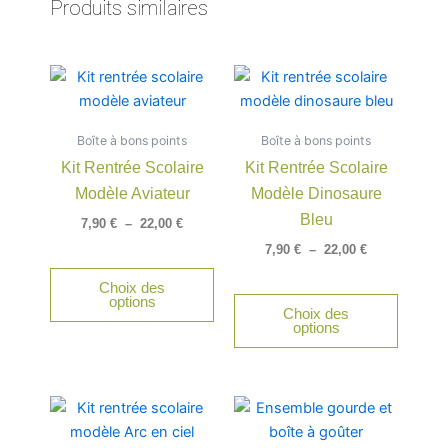
Produits similaires
Plage
Plage
Ce
Ce
de
de
produit
produit
prix :
prix :
a
a
7,90 €
7,90 €
Boîte à bons points
à
Boîte à bons points
à
plusieurs
plusieu
22,00 €
22,00 €
Kit Rentrée Scolaire
Kit Rentrée Scolaire
variations.
variatio
Modèle Aviateur
Modèle Dinosaure
Les
Les
options
option
Bleu
7,90
€
–
22,00
€
peuvent
peuven
7,90
€
–
22,00
€
être
être
Choix des
choisies
choisie
options
Choix des
sur
sur
options
la
la
page
page
du
du
Plage
Plage
Ce
Ce
produit
produit
de
de
produit
produit
prix :
prix :