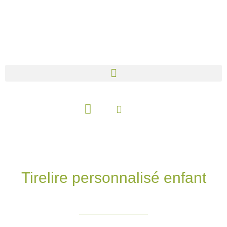
Aller
au
contenu
Panier
Tirelire personnalisé enfant