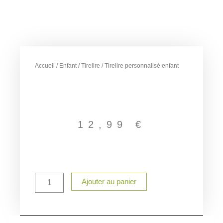
Accueil
/
Enfant
/
Tirelire
/ Tirelire personnalisé enfant
12,99
€
quantité
Ajouter au panier
de
Tirelire
personnalisé
enfant