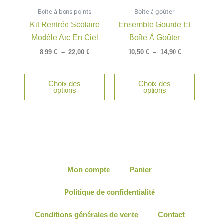
a
a
8,99 €
10,50 €
Boîte à bons points
à
Boite à goûter
à
plusieurs
plusieu
22,00 €
14,90 €
Kit Rentrée Scolaire
Ensemble Gourde Et
variations.
variatio
Modèle Arc En Ciel
Boîte À Goûter
Les
Les
options
option
8,99
€
–
22,00
€
10,50
€
–
14,90
€
peuvent
peuven
être
être
Choix des
Choix des
choisies
choisie
options
options
sur
sur
la
la
page
page
du
du
produit
produit
Mon compte
Panier
Politique de confidentialité
Conditions générales de vente
Contact