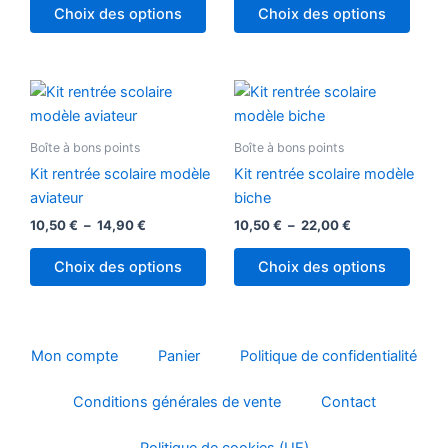
peuvent
peuv
Choix des options
Choix des options
être
être
choisies
chois
sur
sur
Plage
Plage
Ce
Ce
la
la
de
de
produit
produ
prix :
prix :
page
page
10,50 €
a
10,50 €
a
Boîte à bons points
Boîte à bons points
du
du
à
à
plusieurs
plusi
14,90 €
22,00 €
produit
produ
Kit rentrée scolaire modèle
Kit rentrée scolaire modèle
variations.
variat
aviateur
biche
Les
Les
10,50
€
–
14,90
€
10,50
€
–
22,00
€
options
optio
peuvent
peuv
Choix des options
Choix des options
être
être
choisies
chois
sur
sur
la
la
Mon compte
Panier
Politique de confidentialité
page
page
Conditions générales de vente
Contact
du
du
produit
produ