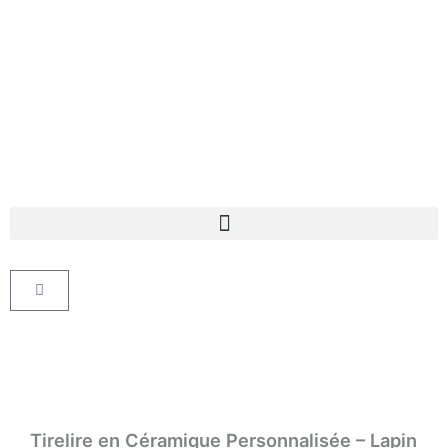
Aller
au
contenu
Panier
Tirelire en Céramique Personnalisée – Lapin