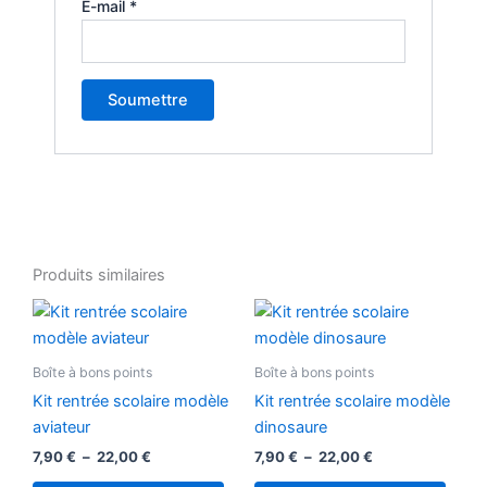
E-mail
*
Produits similaires
Plage
Plage
Ce
Ce
de
de
produit
produ
prix :
prix :
7,90 €
a
7,90 €
a
Boîte à bons points
Boîte à bons points
à
à
plusieurs
plusi
22,00 €
22,00 €
Kit rentrée scolaire modèle
Kit rentrée scolaire modèle
variations.
variat
aviateur
dinosaure
Les
Les
7,90
€
–
22,00
€
7,90
€
–
22,00
€
options
optio